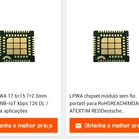
WA 17.6*15.7*2.3mm
LPWA chipset módulo sem fio
NB-IoT kbps 126 DL /
portátil para RoHSREACHIMD
a aplicações
ATEXTIM REDDeutsche
TelekomVodafone
enha o melhor preço
Obtenha o melhor pr