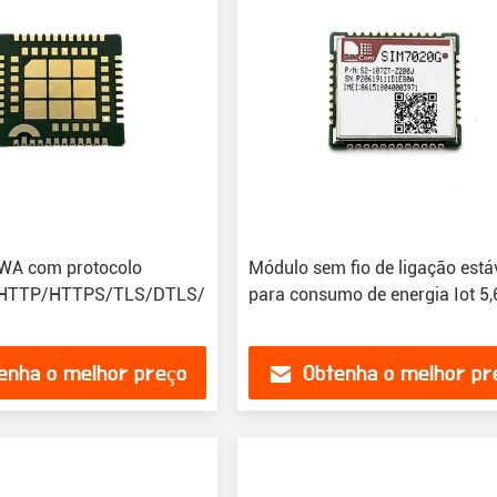
WA com protocolo
Módulo sem fio de ligação está
HTTP/HTTPS/TLS/DTLS/DNS/NTP/PING/LWM2M/COAP/M
para consumo de energia Iot 5
enha o melhor preço
Obtenha o melhor pr