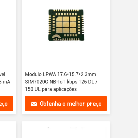
vel
Modulo LPWA 17.6*15.7*2.3mm
QTT/MQTTS
,6 mA
SIM7020G NB-IoT kbps 126 DL /
150 UL para aplicações
eço
Obtenha o melhor preço