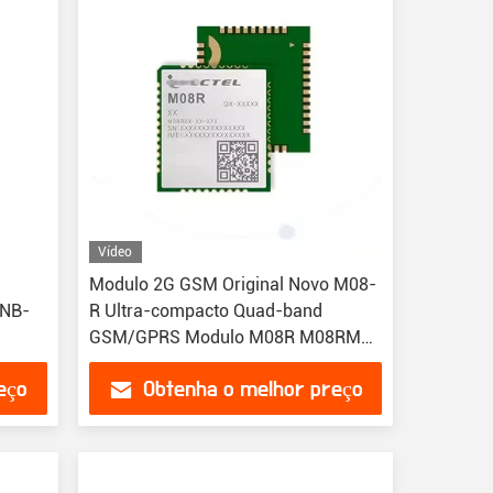
Vídeo
Modulo 2G GSM Original Novo M08-
 NB-
R Ultra-compacto Quad-band
GSM/GPRS Modulo M08R M08RMA-
04-STD
eço
Obtenha o melhor preço