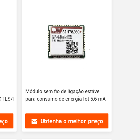
Módulo sem fio de ligação estável
/DTLS/DNS/NTP/PING/LWM2M/COAP/MQTT/MQTTS
para consumo de energia Iot 5,6 mA
eço
Obtenha o melhor preço