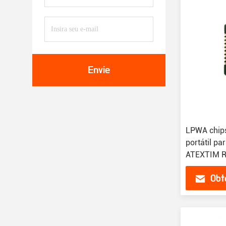
Envie
LPWA chips
portátil 
ATEXTIM R
TelekomVo
Obt