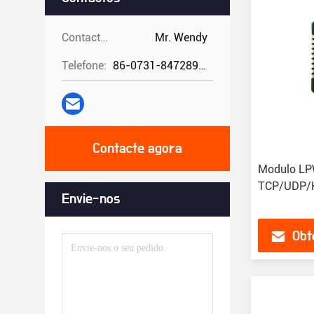
Contactos:
Mr. Wendy
Telefone:
86-0731-84728962
Contacte agora
Modulo LP
TCP/UDP/
Envie-nos
Obt