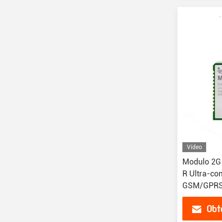
Vídeo
Modulo 2G
R Ultra-c
GSM/GPRS
04-STD
Obt