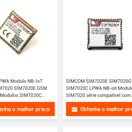
PWA Modulo NB-IoT
SIMCOM SIM7020E SIM7020G
M7020 SIM7020E GSM
SIM7020C LPWA NB-iot Modul
Modulos SIM7020C
SIM7020 série compatível com
SIM800C
enha o melhor preço
Obtenha o melhor pr