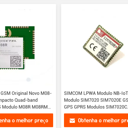
 GSM Original Novo M08-
SIMCOM LPWA Modulo NB-Io
ompacto Quad-band
Modulo SIM7020 SIM7020E G
 Modulo M08R M08RMA-
GPS GPRS Modulos SIM7020C
SIM7020G
enha o melhor preço
Obtenha o melhor pr