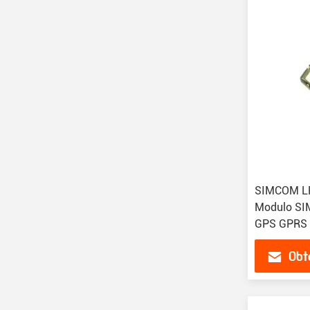
SIMCOM L
Modulo SI
GPS GPRS 
SIM7020G
Obt