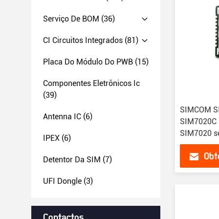
Serviço De BOM
(36)
CI Circuitos Integrados
(81)
Placa Do Módulo Do PWB
(15)
Componentes Eletrônicos Ic
(39)
SIMCOM S
Antenna IC
(6)
SIM7020C 
SIM7020 sé
IPEX
(6)
SIM800C
Obt
Detentor Da SIM
(7)
UFI Dongle
(3)
Contactos