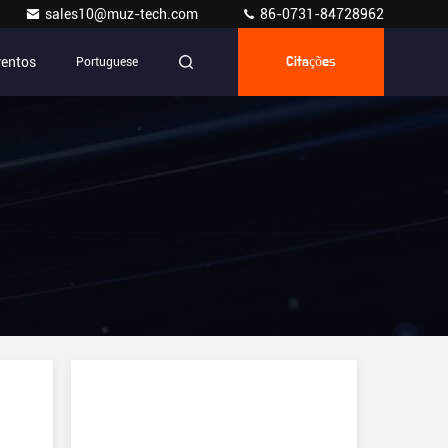
sales10@muz-tech.com
86-0731-84728962
ventos
Portuguese
Citações