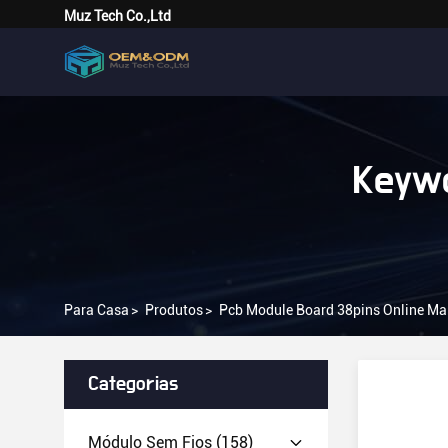
Muz Tech Co.,Ltd
Keywo
Para Casa
>
Produtos
>
Pcb Module Board 38pins Online Ma
Categorias
Módulo Sem Fios
(158)