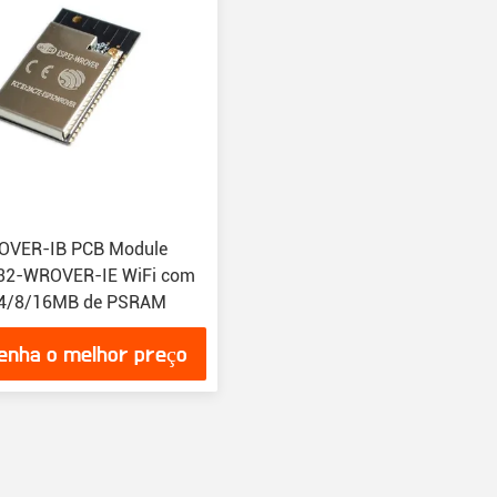
VER-IB PCB Module
32-WROVER-IE WiFi com
e 4/8/16MB de PSRAM
enha o melhor preço