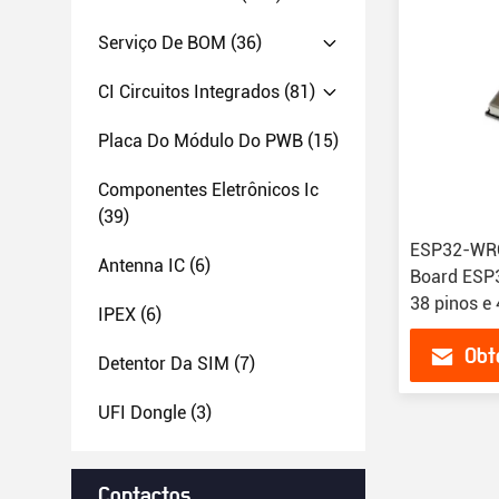
Serviço De BOM
(36)
CI Circuitos Integrados
(81)
Placa Do Módulo Do PWB
(15)
Componentes Eletrônicos Ic
(39)
ESP32-WRO
Antenna IC
(6)
Board ESP
38 pinos 
IPEX
(6)
Obt
Detentor Da SIM
(7)
UFI Dongle
(3)
Contactos