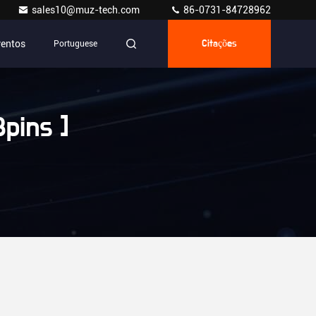
sales10@muz-tech.com
86-0731-84728962
ventos
Portuguese
Citações
pins ]