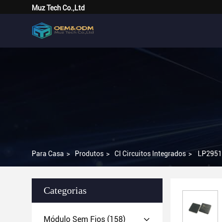
Muz Tech Co.,Ltd
Para Casa
>
Produtos
>
CI Circuitos Integrados
>
LP2951A
Categorias
Módulo Sem Fios
(158)