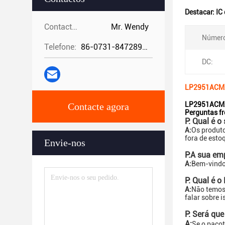
Destacar:
IC
Contactos:
Mr. Wendy
Número
Telefone:
86-0731-84728962
DC:
LP2951ACMX/
LP2951ACMX/
Contacte agora
Perguntas f
P: Qual é o
A:
Os produto
fora de esto
Envie-nos
P:
A sua em
A:
Bem-vind
P: Qual é 
A:
Não temos 
falar sobre i
P: Será que
A:
Se o paco