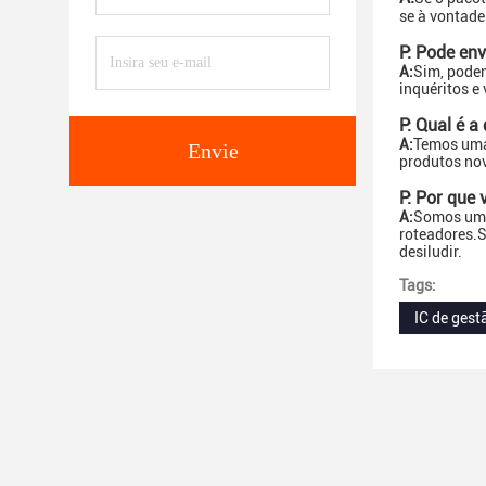
se à vontade
P: Pode en
A:
Sim, podem
inquéritos e
P: Qual é a
A:
Temos uma 
Envie
produtos nov
P: Por que
A:
Somos uma 
roteadores.S
desiludir.
Tags:
IC de ges