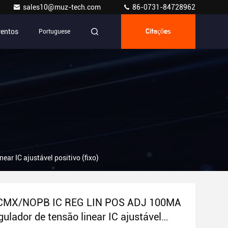
sales10@muz-tech.com
86-0731-84728962
ventos
Portuguese
Citações
 IC ajustável positivo (fixo)
CMX/NOPB IC REG LIN POS ADJ 100MA
ulador de tensão linear IC ajustável