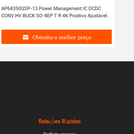
AP64350QSP-13 Power Management IC DCDC
IC 
CONV HV BUCK SO-8EP T R 4K Positivo Ajustável
Com
0,8V 1 Saída 3,5A 8-SOIC
Obtenha o melhor preço
Relações Rápidas