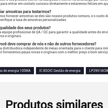
 para entrar em contato conosco diretamente e estaremos felizes em aj
viar amostras para testarmos?
os fornecer amostras se eles são nossos produtos comuns, e o custo de 
 verifique a taxa de amostras personalizadas.
 qualidade dos seus produtos?
equipe profissional de QA / QC para garantir a qualidade antes do env
os e originais.
 você deve comprar de nós e não de outros fornecedores?
distribuidora independente de meias orientada para o cliente para mó
ó fornecemos peças novas e originais com o melhor preço e bom servi
tão de energia 100MA
IC 8SOIC Gestão de energia
LP2951AC
Produtos similares