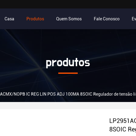
Casa
Produtos
Quem Somos
Fale Conosco
E
produtos
CMX/NOPB IC REG LIN POS ADJ 100MA 8SOIC Regulador de tensão linear
LP2951A
8SOIC Reg