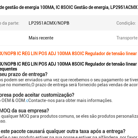
 de gestão de energia 100MA
,
IC 8SOIC Gestão de energia
,
LP2951ACMX
 da parte:
LP2951ACMX/NOPB
Condição:
Mais recente
Transporte 
NOPB IC REG LIN POS ADJ 100MA 8SOIC Regulador de tensão linear IC 
NOPB IC REG LIN POS ADJ 100MA 8SOIC Regulador de tensão linear IC 
requentes
 seu prazo de entrega?
s podem ser enviados uma vez que recebemos o seu pagamento se tiver
que no momento,O prazo de entrega será fornecido pelas vendas de ac
presa pode aceitar customização?
o OEM & ODM.
c
Contacte-nos para obter mais informações.
o MOQ da sua empresa?
qualquer MOQ para produtos comuns, se eles são produtos personalizad
sso.
 este pacote causará qualquer outra taxa após a entrega?
te
Se o seu produto estiver na sua posse e estiver na alfândega, por favo