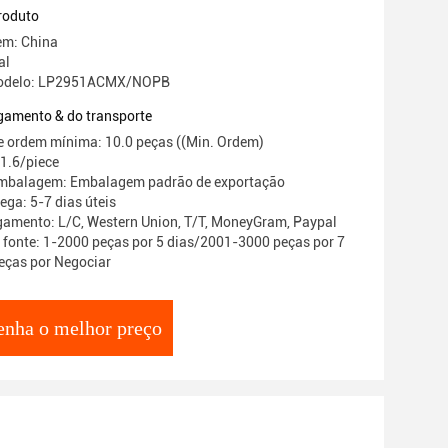
fixo)
roduto
em: China
al
odelo: LP2951ACMX/NOPB
gamento & do transporte
 ordem mínima: 10.0 peças ((Min. Ordem)
$1.6/piece
embalagem: Embalagem padrão de exportação
ega: 5-7 dias úteis
amento: L/C, Western Union, T/T, MoneyGram, Paypal
 fonte: 1-2000 peças por 5 dias/2001-3000 peças por 7
eças por Negociar
enha o melhor preço