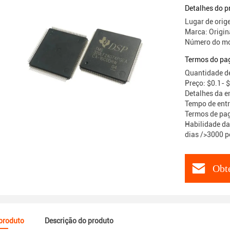
positivo (
Detalhes do p
Lugar de orig
Marca: Origin
Número do m
Termos do pa
Quantidade de
Preço: $0.1- 
Detalhes da 
Tempo de entr
Termos de pag
Habilidade da
dias />3000 p
Obt
 produto
Descrição do produto