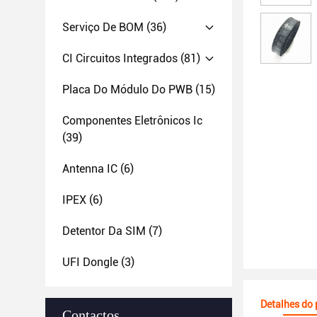
Serviço De BOM
(36)
CI Circuitos Integrados
(81)
Placa Do Módulo Do PWB
(15)
Componentes Eletrônicos Ic
(39)
Antenna IC
(6)
IPEX
(6)
Detentor Da SIM
(7)
UFI Dongle
(3)
Detalhes do
Contactos