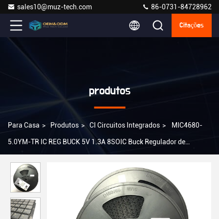
sales10@muz-tech.com
86-0731-84728962
Citações
produtos
Para Casa
>
Produtos
>
CI Circuitos Integrados
>
MIC4680-
5.0YM-TR IC REG BUCK 5V 1.3A 8SOIC Buck Regulador de
comutação positivo fixo