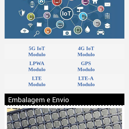
5G IoT
4G IoT
Modulo
Modulo
LPWA
GPS
Modulo
Modulo
LTE
LTE-A
Modulo
Modulo
Embalagem e Envio