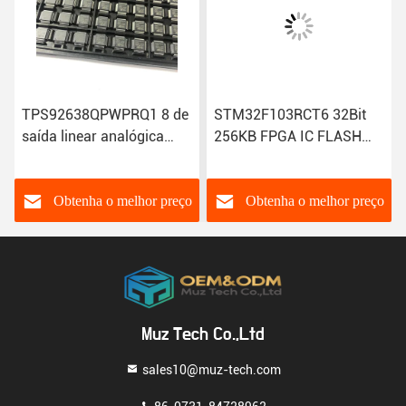
de
STM32F103RCT6 32Bit
AP64350QSP-13 Power
256KB FPGA IC FLASH
Management IC DCDC
M
64LQFP Microcontrolador
CONV HV BUCK SO-8EP T
IC com conectividade
R 4K Positivo Ajustável
flexível
0,8V 1 Saída 3,5A 8-SOIC
eço
Obtenha o melhor preço
Obtenha o melhor preço
Muz Tech Co.,Ltd
sales10@muz-tech.com