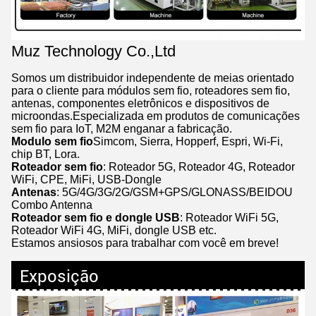
Muz Technology Co.,Ltd
Somos um distribuidor independente de meias orientado
para o cliente para módulos sem fio, roteadores sem fio,
antenas, componentes eletrônicos e dispositivos de
microondas.Especializada em produtos de comunicações
sem fio para IoT, M2M enganar a fabricação.
Modulo sem fio
Simcom, Sierra, Hopperf, Espri, Wi-Fi,
chip BT, Lora.
Roteador sem fio
: Roteador 5G, Roteador 4G, Roteador
WiFi, CPE, MiFi, USB-Dongle
Antenas
: 5G/4G/3G/2G/GSM+GPS/GLONASS/BEIDOU
Combo Antenna
Roteador sem fio e dongle USB
: Roteador WiFi 5G,
Roteador WiFi 4G, MiFi, dongle USB etc.
Estamos ansiosos para trabalhar com você em breve!
Exposição