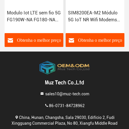
Modulo Iot LTE sem fio 5G
SIM8200EA-M2 Módulo
FG190W-NA FG180-NA
5G IoT NR Wifi Modems
FM190-GL IoT GSM Gprs
R15 NSA SA Sub-6GHz
Modulo
M.2 Módulo sem fio
Sim8300G
Obtenha o melhor preço
Obtenha o melhor preço
Muz Tech Co.,Ltd
sales10@muz-tech.com
86-0731-84728962
China, Hunan, Changsha, Sala 29030, Edifício 2, Fudi
Xingguang Commercial Plaza, No 80, Xiangfu Middle Road