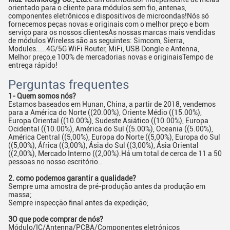
orientado para o cliente para módulos sem fio, antenas,
componentes eletrônicos e dispositivos de microondas!Nós só
fornecemos peças novas e originais com o melhor preço e bom
serviço para os nossos clientesAs nossas marcas mais vendidas
de módulos Wireless são as seguintes: Simcom, Sierra,
Modules.....4G/5G WiFi Router, MiFi, USB Dongle e Antenna,
Melhor preço,e 100% de mercadorias novas e originaisTempo de
entrega rápido!
Perguntas frequentes
1- Quem somos nós?
Estamos baseados em Hunan, China, a partir de 2018, vendemos
para a América do Norte ((20.00%), Oriente Médio ((15.00%),
Europa Oriental ((10.00%), Sudeste Asiático ((10.00%), Europa
Ocidental ((10.00%), América do Sul ((5.00%), Oceania ((5.00%),
América Central ((5,00%), Europa do Norte ((5,00%), Europa do Sul
((5,00%), África ((3,00%), Ásia do Sul ((3,00%), Ásia Oriental
((2,00%), Mercado Interno ((2,00%).Há um total de cerca de 11 a 50
pessoas no nosso escritório..
2. como podemos garantir a qualidade?
Sempre uma amostra de pré-produção antes da produção em
massa;
Sempre inspecção final antes da expedição;
3O que pode comprar de nós?
Módulo/IC/Antenna/PCBA/Componentes eletrónicos