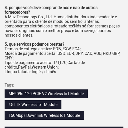
4. por que você deve comprar de nós e não de outros
fornecedores?
A Muz Technology Co., Ltd. é uma distribuidora independente e
orientada para o cliente de módulos sem fio, antenas,
componentes eletrônicos e roteadores!Nós só fornecemos peças
novas e originais com o melhor preço e bom serviço para os
nossos clientes.
5. que serviços podemos prestar?
Termos de entrega aceites: FOB, EXW, FCA;
Moeda de pagamento aceita: USD, EUR, JPY, CAD, AUD, HKD, GBP,
CNY;
Tipo de pagamento aceito: T/T,L/C,Cartão de
crédito,PayPal,Western Union;
Língua falada: Inglês, chinês
Tags:
ME909s-120 PCIE V2 Wireless IoT Module
4G LTE Wireless IoT Module
150Mbps Downlink Wireless IoT Module