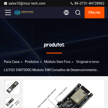
sales10@muz-tech.com
86-0731-84728962
Citações
produtos
Para Casa
>
Produtos
>
Módulo Sem Fios
>
Original e novo
LILYGO SIM7000G Modulo SIM Conselho de Desenvolvimento
ESP32-WROVER-B Conselho de Desenvolvimento Lilygo TTGO
SIM800L