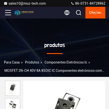
sales10@muz-tech.com
86-0731-84728962
Citações
produtos
Para Casa
>
Produtos
>
Componentes Eletrônicos Ic
>
MOSFET 2N-CH 40V 8A 8SOIC IC Componentes eletrónicos com
75V de descarga para a tensão da fonte