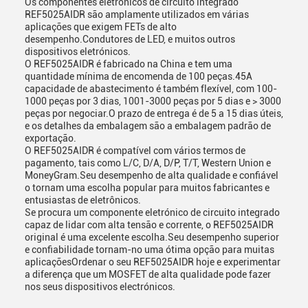
Os componentes eletrônicos de circuito integrado
REF5025AIDR são amplamente utilizados em várias
aplicações que exigem FETs de alto
desempenho.Condutores de LED, e muitos outros
dispositivos eletrónicos.
O REF5025AIDR é fabricado na China e tem uma
quantidade mínima de encomenda de 100 peças.45A
capacidade de abastecimento é também flexível, com 100-
1000 peças por 3 dias, 1001-3000 peças por 5 dias e > 3000
peças por negociar.O prazo de entrega é de 5 a 15 dias úteis,
e os detalhes da embalagem são a embalagem padrão de
exportação.
O REF5025AIDR é compatível com vários termos de
pagamento, tais como L/C, D/A, D/P, T/T, Western Union e
MoneyGram.Seu desempenho de alta qualidade e confiável
o tornam uma escolha popular para muitos fabricantes e
entusiastas de eletrônicos.
Se procura um componente eletrónico de circuito integrado
capaz de lidar com alta tensão e corrente, o REF5025AIDR
original é uma excelente escolha.Seu desempenho superior
e confiabilidade tornam-no uma ótima opção para muitas
aplicaçõesOrdenar o seu REF5025AIDR hoje e experimentar
a diferença que um MOSFET de alta qualidade pode fazer
nos seus dispositivos electrónicos.