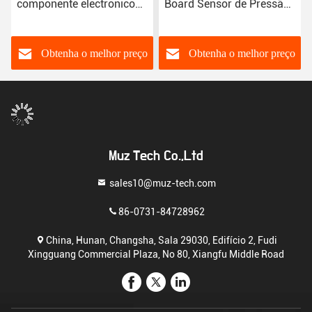
componente electrónico
Board Sensor de Pressão
MIC29302AWD-TR
de Celular de Carga
Digital Dual Channel 24
Bit Precision A/D Module
Obtenha o melhor preço
Obtenha o melhor preço
Muz Tech Co.,Ltd
sales10@muz-tech.com
86-0731-84728962
China, Hunan, Changsha, Sala 29030, Edifício 2, Fudi
Xingguang Commercial Plaza, No 80, Xiangfu Middle Road