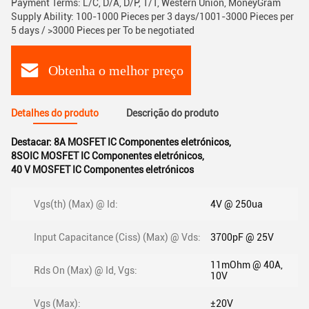
Payment Terms: L/C, D/A, D/P, T/T, Western Union, MoneyGram
Supply Ability: 100-1000 Pieces per 3 days/1001-3000 Pieces per
5 days / >3000 Pieces per To be negotiated
Obtenha o melhor preço
Detalhes do produto
Descrição do produto
Destacar:
8A MOSFET IC Componentes eletrónicos
,
8SOIC MOSFET IC Componentes eletrónicos
,
40 V MOSFET IC Componentes eletrónicos
Vgs(th) (Max) @ Id:
4V @ 250ua
Input Capacitance (Ciss) (Max) @ Vds:
3700pF @ 25V
11mOhm @ 40A,
Rds On (Max) @ Id, Vgs:
10V
Vgs (Max):
±20V