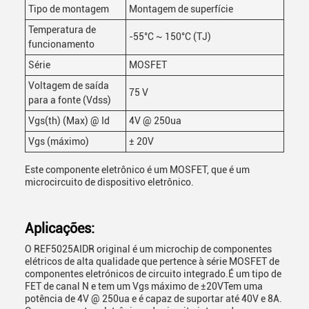
Tipo de montagem
Montagem de superfície
Temperatura de
-55°C ~ 150°C (TJ)
funcionamento
Série
MOSFET
Voltagem de saída
75 V
para a fonte (Vdss)
Vgs(th) (Max) @ Id
4V @ 250ua
Vgs (máximo)
± 20V
Este componente eletrônico é um MOSFET, que é um
microcircuito de dispositivo eletrônico.
Aplicações:
O REF5025AIDR original é um microchip de componentes
elétricos de alta qualidade que pertence à série MOSFET de
componentes eletrónicos de circuito integrado.É um tipo de
FET de canal N e tem um Vgs máximo de ±20VTem uma
potência de 4V @ 250ua e é capaz de suportar até 40V e 8A.