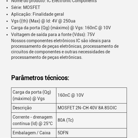
Nome do produto: IC Electronic Components
Série: MOSFET
Aplicação: Finalidade geral
Vgs ((th) (Max) @ Id: 4V @ 250ua
Carga da porta (Qg) (máximo) @ Vgs: 160nC @ 10V
Voltagem de saída para a fonte (Vdss): 75V
Nossos componentes eletrônicos IC são ideais para
processamento de peças eletrônicas, processamento de
circuitos de componentes e outras necessidades de
processamento de peças eletrônicas.
Parâmetros técnicos:
Carga da porta (Qg)
160nC @ 10V
(máximo) @ Vgs
Descrição
MOSFET 2N-CH 40V 8A 8SOIC
Corrente - drenagem
80A (Tc)
contínua (Id) @ 25°C
Embalagem / Caixa
5DFN