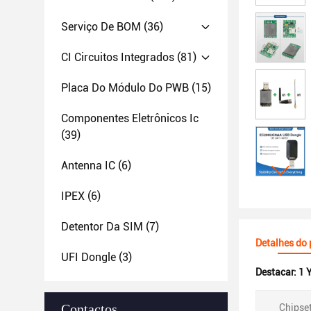
Serviço De BOM
(36)
CI Circuitos Integrados
(81)
Placa Do Módulo Do PWB
(15)
Componentes Eletrônicos Ic
(39)
Antenna IC
(6)
IPEX
(6)
Detentor Da SIM
(7)
Detalhes do
UFI Dongle
(3)
Destacar:
1 
Contactos
Chipset