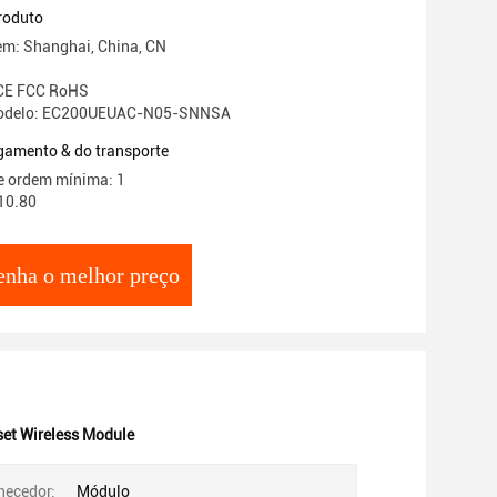
ons
roduto
em: Shanghai, China, CN
 CE FCC RoHS
odelo: EC200UEUAC-N05-SNNSA
gamento & do transporte
e ordem mínima: 1
10.80
enha o melhor preço
et Wireless Module
necedor:
Módulo