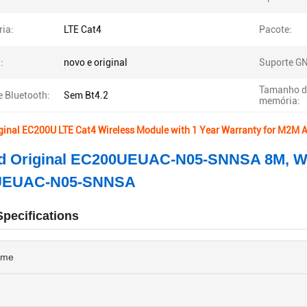
ria:
LTE Cat4
Pacote:
:
novo e original
Suporte G
Tamanho 
e Bluetooth:
Sem Bt4.2
memória:
inal EC200U LTE Cat4 Wireless Module with 1 Year Warranty for M2M A
d Original EC200UEUAC-N05-SNNSA 8M, W
UEUAC-N05-SNNSA
pecifications
ame