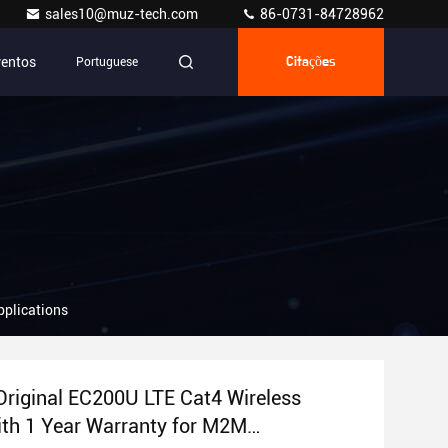
sales10@muz-tech.com
86-0731-84728962
ventos
Portuguese
Citações
pplications
riginal EC200U LTE Cat4 Wireless
th 1 Year Warranty for M2M