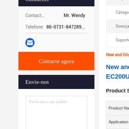
Catego
Contactos:
Mr. Wendy
Doença
Telefone:
86-0731-84728962
Suport
New and Orig
Contacte agora
New an
EC200
Envie-nos
Product S
Product N
Application