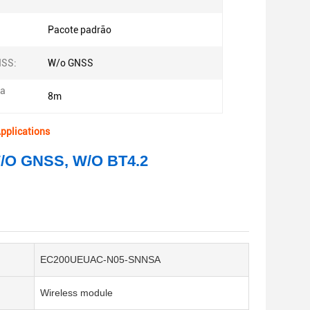
Pacote padrão
NSS:
W/o GNSS
da
8m
pplications
/O GNSS, W/O BT4.2
EC200UEUAC-N05-SNNSA
Wireless module