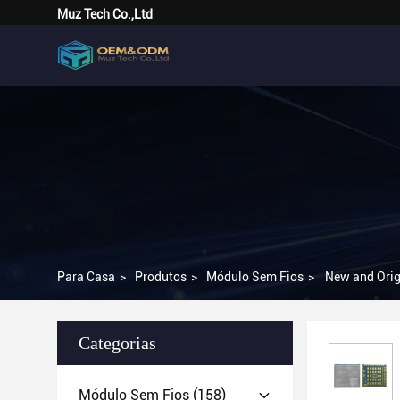
Muz Tech Co.,Ltd
Para Casa
>
Produtos
>
Módulo Sem Fios
>
New and Orig
Categorias
Módulo Sem Fios
(158)