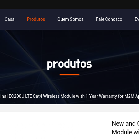
Casa
Produtos
Quem Somos
Fale Conosco
E
produtos
inal EC200U LTE Cat4 Wireless Module with 1 Year Warranty for M2M A
New and O
Module wi