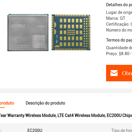
Applicati
Detalhes do p
Lugar de orig
Marca: QT
Certificação:
Número do m
Termos do pa
Quantidade d
Preço: $8.80-
Obt
 produto
Descrição do produto
Year Warranty Wireless Module
,
LTE Cat4 Wireless Module
,
EC200U Chips
:
EC200U
Tipo de for