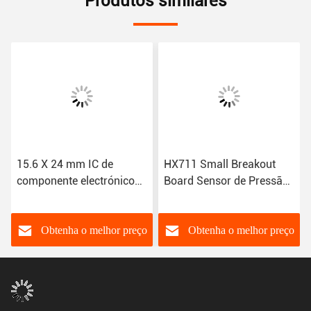
Produtos similares
15.6 X 24 mm IC de
HX711 Small Breakout
componente electrónico
Board Sensor de Pressão
MIC29302AWD-TR
de Celular de Carga
Digital Dual Channel 24
Bit Precision A/D Module
Obtenha o melhor preço
Obtenha o melhor preço