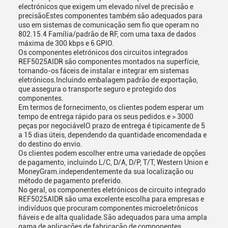
electrónicos que exigem um elevado nível de precisão e
precisãoEstes componentes também são adequados para
uso em sistemas de comunicação sem fio que operam no
802.15.4 Família/padrão de RF, com uma taxa de dados
máxima de 300 kbps e 6 GPIO.
Os componentes eletrónicos dos circuitos integrados
REF5025AIDR são componentes montados na superfície,
tornando-os fáceis de instalar e integrar em sistemas
eletrónicos.Incluindo embalagem padrão de exportação,
que assegura o transporte seguro e protegido dos
componentes.
Em termos de fornecimento, os clientes podem esperar um
tempo de entrega rápido para os seus pedidos.e > 3000
peças por negociávelO prazo de entrega é tipicamente de 5
a 15 dias úteis, dependendo da quantidade encomendada e
do destino do envio.
Os clientes podem escolher entre uma variedade de opções
de pagamento, incluindo L/C, D/A, D/P, T/T, Western Union e
MoneyGram.independentemente da sua localização ou
método de pagamento preferido.
No geral, os componentes eletrónicos de circuito integrado
REF5025AIDR são uma excelente escolha para empresas e
indivíduos que procuram componentes microeletrônicos
fiáveis e de alta qualidade.São adequados para uma ampla
gama de aplicações de fabricação de componentes