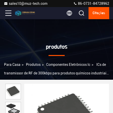
sales10@muz-tech.com
86-0731-84728962
Citações
produtos
Para Casa
>
Produtos
>
Componentes Eletrônicos Ic
>
ICs de
transmissor de RF de 300kbps para produtos químicos industriais,
transferência rápida e rápida de dados